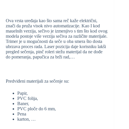
Ova vrsta uređaja kao što sama reč kaže električni,
znači da pruža visok nivo automatizacije. Kao I kod
mauelnih verzija, sečivo je izmenjivo s tim što kod ovog
modela postoje više verzija sečiva za različite materijale.
Trimer je u mogućnosti da seče u oba smera što dosta
ubrzava proces rada. Laser pozicija daje korisniku lakši
pregled sečenja, pinč roleri stežu materijal da ne dođe
do pomeranja, papučica za brži rad,…
Predviđeni materijali za sečenje su:
Papir,
PVC folija,
Baner,
PVC ploče do 6 mm,
Pena
karton, …